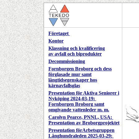
Företaget
Kontor
Klassning och kvalificering
av avfall och biprodukter
Decommissioning
Fornborgen Broborg och dess
förglasade mur samt
långtidsegenskaper hos
kärnavfallsglas
P
resentation för Aktiva Seniorer i
Nyköping 2024-03-19:
Fornborgen Broborg samt
omgivande vattenleder m. m.
Carolyn Pearce, PNNL, USA:
Presentation av Broborgprojektet
P
resentation förArbetsgruppen
Långhundraleden 2025-03-29: